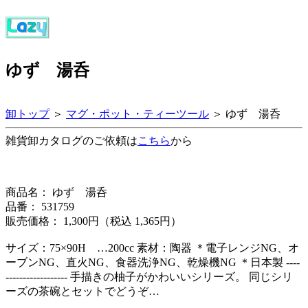
ゆず 湯呑
卸トップ
＞
マグ・ポット・ティーツール
＞ ゆず 湯呑
雑貨卸カタログのご依頼は
こちら
から
商品名： ゆず 湯呑
品番： 531759
販売価格： 1,300円（税込 1,365円）
サイズ：75×90H …200cc 素材：陶器 ＊電子レンジNG、オ
ーブンNG、直火NG、食器洗浄NG、乾燥機NG ＊日本製 ----
------------------ 手描きの柚子がかわいいシリーズ。 同じシリ
ーズの茶碗とセットでどうぞ…