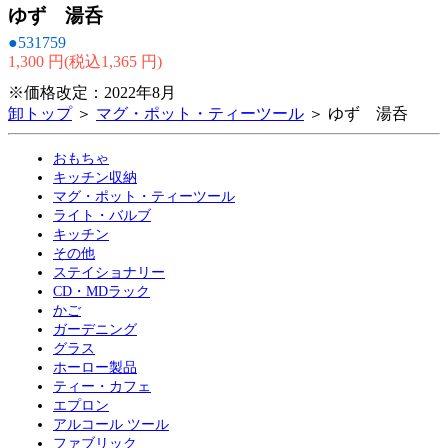
ゆず 湯呑
●531759
1,300 円(税込1,365 円)
※価格改定：2022年8月
卸トップ
＞
マグ・ポット・ティーツール
＞ ゆず 湯呑
おもちゃ
キッチン収納
マグ・ポット・ティーツール
ライト・バルブ
キッチン
その他
ステイショナリー
CD・MDラック
かご
ガーデニング
グラス
ホーロー製品
ティー・カフェ
エプロン
アルコール ツール
ファブリック