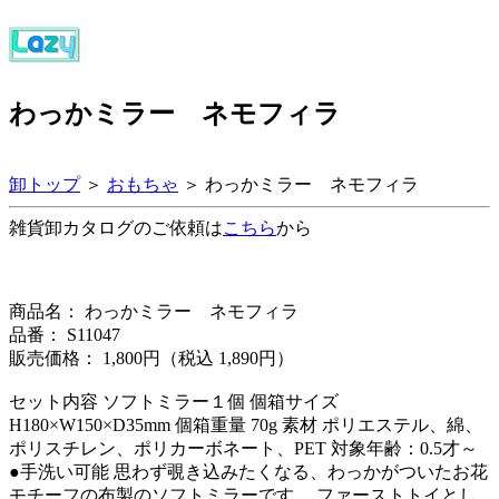
わっかミラー ネモフィラ
卸トップ
＞
おもちゃ
＞ わっかミラー ネモフィラ
雑貨卸カタログのご依頼は
こちら
から
商品名： わっかミラー ネモフィラ
品番： S11047
販売価格： 1,800円（税込 1,890円）
セット内容 ソフトミラー１個 個箱サイズ
H180×W150×D35mm 個箱重量 70g 素材 ポリエステル、綿、
ポリスチレン、ポリカーボネート、PET 対象年齢：0.5才～
●手洗い可能 思わず覗き込みたくなる、わっかがついたお花
モチーフの布製のソフトミラーです。 ファーストトイとし