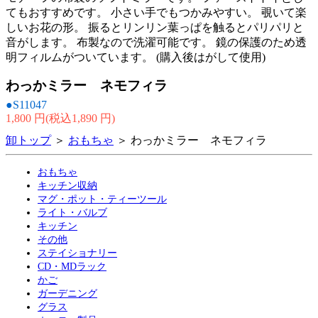
てもおすすめです。 小さい手でもつかみやすい。 覗いて楽
しいお花の形。 振るとリンリン葉っぱを触るとパリパリと
音がします。 布製なので洗濯可能です。 鏡の保護のため透
明フィルムがついています。 (購入後はがして使用)
わっかミラー ネモフィラ
●S11047
1,800 円(税込1,890 円)
卸トップ
＞
おもちゃ
＞ わっかミラー ネモフィラ
おもちゃ
キッチン収納
マグ・ポット・ティーツール
ライト・バルブ
キッチン
その他
ステイショナリー
CD・MDラック
かご
ガーデニング
グラス