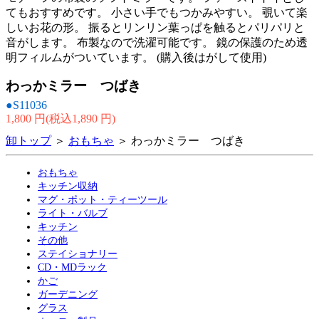
てもおすすめです。 小さい手でもつかみやすい。 覗いて楽
しいお花の形。 振るとリンリン葉っぱを触るとパリパリと
音がします。 布製なので洗濯可能です。 鏡の保護のため透
明フィルムがついています。 (購入後はがして使用)
わっかミラー つばき
●S11036
1,800 円(税込1,890 円)
卸トップ
＞
おもちゃ
＞ わっかミラー つばき
おもちゃ
キッチン収納
マグ・ポット・ティーツール
ライト・バルブ
キッチン
その他
ステイショナリー
CD・MDラック
かご
ガーデニング
グラス