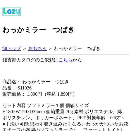
わっかミラー つばき
卸トップ
＞
おもちゃ
＞ わっかミラー つばき
雑貨卸カタログのご依頼は
こちら
から
商品名： わっかミラー つばき
品番： S11036
販売価格： 1,800円（税込 1,890円）
セット内容 ソフトミラー１個 個箱サイズ
H180×W150×D35mm 個箱重量 70g 素材 ポリエステル、綿、
ポリスチレン、ポリカーボネート、PET 対象年齢：0.5才～
●手洗い可能 思わず覗き込みたくなる、わっかがついたお花
モチーフの布製のソフトミラーです。 ファーストトイとし