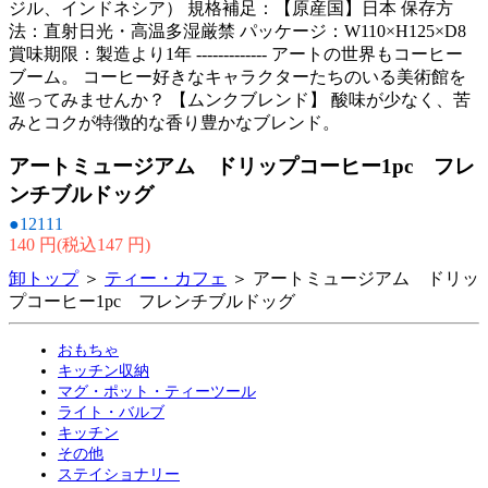
ジル、インドネシア） 規格補足：【原産国】日本 保存方
法：直射日光・高温多湿厳禁 パッケージ：W110×H125×D8
賞味期限：製造より1年 ------------- アートの世界もコーヒー
ブーム。 コーヒー好きなキャラクターたちのいる美術館を
巡ってみませんか？ 【ムンクブレンド】 酸味が少なく、苦
みとコクが特徴的な香り豊かなブレンド。
アートミュージアム ドリップコーヒー1pc フレ
ンチブルドッグ
●12111
140 円(税込147 円)
卸トップ
＞
ティー・カフェ
＞ アートミュージアム ドリッ
プコーヒー1pc フレンチブルドッグ
おもちゃ
キッチン収納
マグ・ポット・ティーツール
ライト・バルブ
キッチン
その他
ステイショナリー