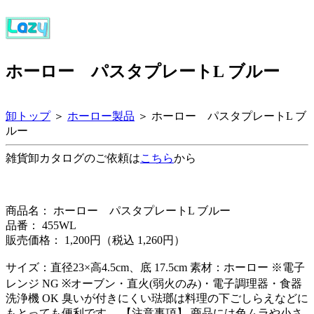
ホーロー パスタプレートL ブルー
卸トップ
＞
ホーロー製品
＞ ホーロー パスタプレートL ブ
ルー
雑貨卸カタログのご依頼は
こちら
から
商品名： ホーロー パスタプレートL ブルー
品番： 455WL
販売価格： 1,200円（税込 1,260円）
サイズ：直径23×高4.5cm、底 17.5cm 素材：ホーロー ※電子
レンジ NG ※オーブン・直火(弱火のみ)・電子調理器・食器
洗浄機 OK 臭いが付きにくい琺瑯は料理の下ごしらえなどに
もとっても便利です。 【注意事項】 商品には色ムラや小さ