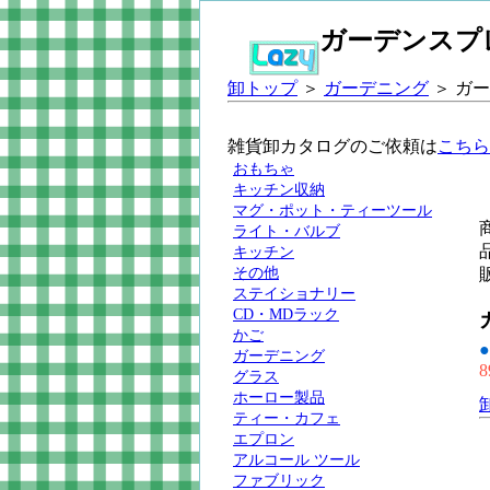
ガーデンスプ
卸トップ
＞
ガーデニング
＞ ガ
雑貨卸カタログのご依頼は
こちら
おもちゃ
キッチン収納
マグ・ポット・ティーツール
ライト・バルブ
キッチン
その他
ステイショナリー
CD・MDラック
かご
●
ガーデニング
8
グラス
ホーロー製品
ティー・カフェ
エプロン
アルコール ツール
ファブリック