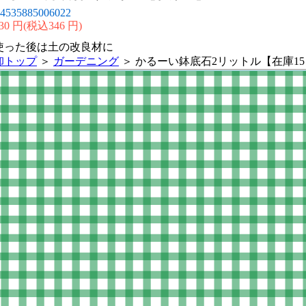
4535885006022
30 円(税込346 円)
使った後は土の改良材に
卸トップ
＞
ガーデニング
＞ かるーい鉢底石2リットル【在庫15