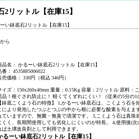
石2リットル【在庫15】
るーい鉢底石2リットル【在庫15】
から
商品名： かるーい鉢底石2リットル【在庫15】
番： 4535885006022
販売価格： 330円（税込 346円）
サイズ：150x260x40mm 重量：0.15Kg 容量：2リットル 
需品！根ぐされ防止に！ 軽くてくずれにくい！（従来の5分の1
【鉢底こくよう石の特徴】 1,かるーい鉢底石は、こくよう石を
とにより発泡したつぶとつぶの中から根に必要な酸素を与えます。 
れていますので、無菌・無臭で清潔です。 3,こくよう石は真
にくく、長期間使用しても劣化しにくいのが特長。 4,使用後(
れば土壌改良剤として利用できます。
かるーい鉢底石2リットル【在庫15】