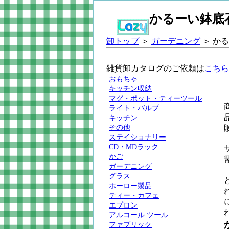
かるーい鉢底
卸トップ
＞
ガーデニング
＞ か
雑貨卸カタログのご依頼は
こちら
おもちゃ
キッチン収納
マグ・ポット・ティーツール
ライト・バルブ
品
キッチン
その他
ステイショナリー
CD・MDラック
かご
ガーデニング
グラス
ホーロー製品
ティー・カフェ
エプロン
アルコール ツール
ファブリック