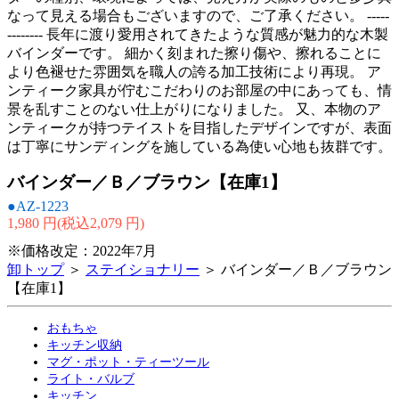
なって見える場合もございますので、ご了承ください。 -----
-------- 長年に渡り愛用されてきたような質感が魅力的な木製
バインダーです。 細かく刻まれた擦り傷や、擦れることに
より色褪せた雰囲気を職人の誇る加工技術により再現。 ア
ンティーク家具が佇むこだわりのお部屋の中にあっても、情
景を乱すことのない仕上がりになりました。 又、本物のア
ンティークが持つテイストを目指したデザインですが、表面
は丁寧にサンディングを施している為使い心地も抜群です。
バインダー／Ｂ／ブラウン【在庫1】
●AZ-1223
1,980 円(税込2,079 円)
※価格改定：2022年7月
卸トップ
＞
ステイショナリー
＞ バインダー／Ｂ／ブラウン
【在庫1】
おもちゃ
キッチン収納
マグ・ポット・ティーツール
ライト・バルブ
キッチン