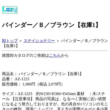
バインダー／Ｂ／ブラウン【在庫1】
卸トップ
＞
ステイショナリー
＞ バインダー／Ｂ／ブラウン
【在庫1】
雑貨卸カタログのご依頼は
こちら
から
商品名： バインダー／Ｂ／ブラウン【在庫1】
品番： AZ-1223
販売価格： 1,980円（税込 2,079円）
サイズ：AZ-1223 約W230×H360×D45mm 素材 ：木/スチ
ール 【注意事項】 商品の写真は、なるべく実物に近い状態
になるよう努力しておりますが、光の具合やパソコンのモニ
ターの種別、環境によっては、見え方が実際のものと多少異